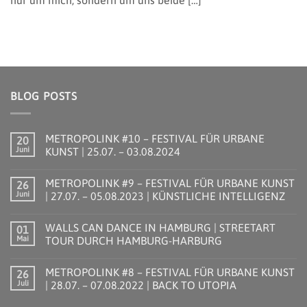
nur um mich, sondern um uns beide […]
BLOG POSTS
METROPOLINK #10 – FESTIVAL FÜR URBANE
20
Juni
KUNST | 25.07. – 03.08.2024
Keine
Kommentare
METROPOLINK #9 – FESTIVAL FÜR URBANE KUNST
26
zu
METROPOLINK
Juni
| 27.07. – 05.08.2023 | KÜNSTLICHE INTELLIGENZ
#10
–
Keine
FESTIVAL
Kommentare
WALLS CAN DANCE IN HAMBURG | STREETART
01
FÜR
zu
URBANE
METROPOLINK
Mai
TOUR DURCH HAMBURG-HARBURG
KUNST
#9
|
–
Keine
25.07.
FESTIVAL
Kommentare
METROPOLINK #8 – FESTIVAL FÜR URBANE KUNST
26
–
FÜR
zu
03.08.2024
URBANE
WALLS
Juli
| 28.07. – 07.08.2022 | BACK TO UTOPIA
KUNST
CAN
|
DANCE
Keine