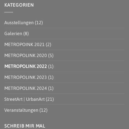
–
HAMBURG
zu
KATEGORIEN
05.08.2023
|
METROPOLINK
|
STREETART
#8
KÜNSTLICHE
TOUR
–
INTELLIGENZ
DURCH
FESTIVAL
HAMBURG-
FÜR
Ausstellungen
(12)
HARBURG
URBANE
KUNST
|
Galerien
(8)
28.07.
–
07.08.2022
METROPOINK 2021
(2)
|
BACK
TO
METROPOLINK 2020
(5)
UTOPIA
METROPOLINK 2022
(1)
METROPOLINK 2023
(1)
METROPOLINK 2024
(1)
StreetArt | UrbanArt
(21)
Veranstaltungen
(12)
SCHREIB MIR MAL