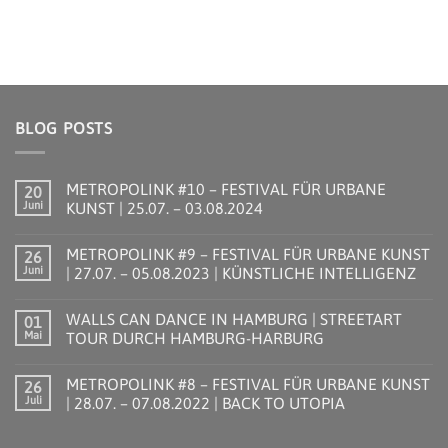
BLOG POSTS
METROPOLINK #10 – FESTIVAL FÜR URBANE
20
Juni
KUNST | 25.07. – 03.08.2024
Keine
Kommentare
METROPOLINK #9 – FESTIVAL FÜR URBANE KUNST
26
zu
METROPOLINK
Juni
| 27.07. – 05.08.2023 | KÜNSTLICHE INTELLIGENZ
#10
–
Keine
FESTIVAL
Kommentare
WALLS CAN DANCE IN HAMBURG | STREETART
01
FÜR
zu
URBANE
METROPOLINK
Mai
TOUR DURCH HAMBURG-HARBURG
KUNST
#9
|
–
Keine
25.07.
FESTIVAL
Kommentare
METROPOLINK #8 – FESTIVAL FÜR URBANE KUNST
26
–
FÜR
zu
03.08.2024
URBANE
WALLS
Juli
| 28.07. – 07.08.2022 | BACK TO UTOPIA
KUNST
CAN
|
DANCE
Keine
27.07.
IN
Kommentare