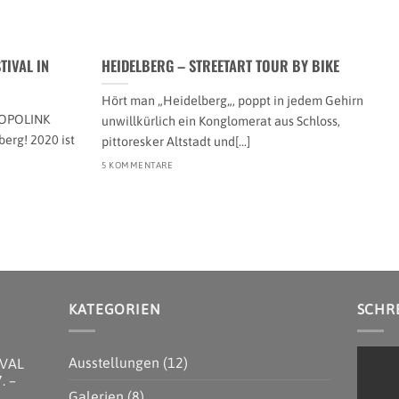
TIVAL IN
HEIDELBERG – STREETART TOUR BY BIKE
Hört man „Heidelberg„, poppt in jedem Gehirn
ROPOLINK
unwillkürlich ein Konglomerat aus Schloss,
berg! 2020 ist
pittoresker Altstadt und[...]
5 KOMMENTARE
KATEGORIEN
SCHRE
Ausstellungen
(12)
IVAL
. –
Galerien
(8)