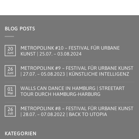
€29,00
€29,00.
BLOG POSTS
METROPOLINK #10 – FESTIVAL FÜR URBANE
20
Juni
KUNST | 25.07. – 03.08.2024
Keine
Kommentare
METROPOLINK #9 – FESTIVAL FÜR URBANE KUNST
26
zu
METROPOLINK
Juni
| 27.07. – 05.08.2023 | KÜNSTLICHE INTELLIGENZ
#10
–
Keine
FESTIVAL
Kommentare
WALLS CAN DANCE IN HAMBURG | STREETART
01
FÜR
zu
URBANE
METROPOLINK
Mai
TOUR DURCH HAMBURG-HARBURG
KUNST
#9
|
–
Keine
25.07.
FESTIVAL
Kommentare
METROPOLINK #8 – FESTIVAL FÜR URBANE KUNST
26
–
FÜR
zu
03.08.2024
URBANE
WALLS
Juli
| 28.07. – 07.08.2022 | BACK TO UTOPIA
KUNST
CAN
|
DANCE
Keine
27.07.
IN
Kommentare
–
HAMBURG
zu
KATEGORIEN
05.08.2023
|
METROPOLINK
|
STREETART
#8