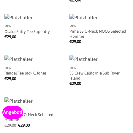
MEN
MEN
Pima SS O-Neck NOOS Selected
Osaka Entry Tee Superdry
Homme
€
29,00
€
29,00
MEN
MEN
SS Crew California Sub River
Randal Tee Jack & Jones
Island
€
29,00
€
29,00
MEN
Angebot!
Wicked SS O-Neck Selected
Homme
Ursprünglicher
Aktueller
€
29,00
€
29,00
Preis
Preis
war:
ist: