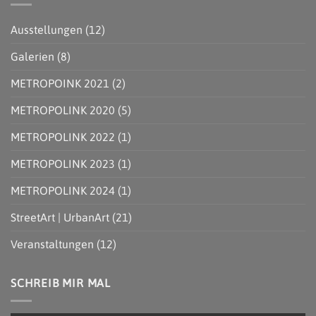
KÜNSTLICHE
TOUR
–
INTELLIGENZ
DURCH
FESTIVAL
HAMBURG-
FÜR
Ausstellungen
(12)
HARBURG
URBANE
KUNST
|
Galerien
(8)
28.07.
–
07.08.2022
METROPOINK 2021
(2)
|
BACK
TO
METROPOLINK 2020
(5)
UTOPIA
METROPOLINK 2022
(1)
METROPOLINK 2023
(1)
METROPOLINK 2024
(1)
StreetArt | UrbanArt
(21)
Veranstaltungen
(12)
SCHREIB MIR MAL