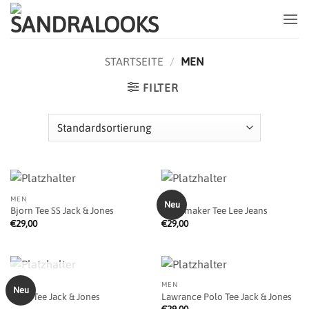
Zum
Inhalt
springen
STARTSEITE
/
MEN
FILTER
MEN
MEN
Neu
Bjorn Tee SS Jack & Jones
Jeansmaker Tee Lee Jeans
€
29,00
€
29,00
NICHT VORRÄTIG
MEN
MEN
Neu
Land Tee Jack & Jones
Lawrance Polo Tee Jack & Jones
€
29,00