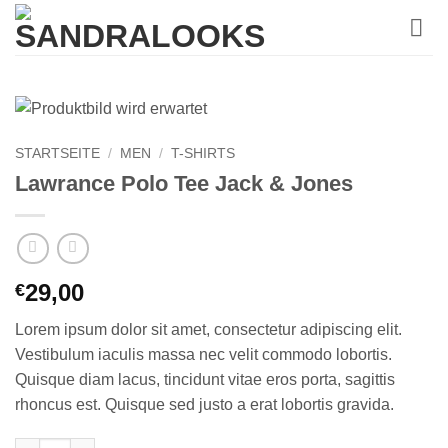
Zum
Inhalt
springen
STARTSEITE
/
MEN
/
T-SHIRTS
Lawrance Polo Tee Jack & Jones
29,00
€
Lorem ipsum dolor sit amet, consectetur adipiscing elit.
Vestibulum iaculis massa nec velit commodo lobortis.
Quisque diam lacus, tincidunt vitae eros porta, sagittis
rhoncus est. Quisque sed justo a erat lobortis gravida.
Lawrance Polo Tee Jack & Jones Menge