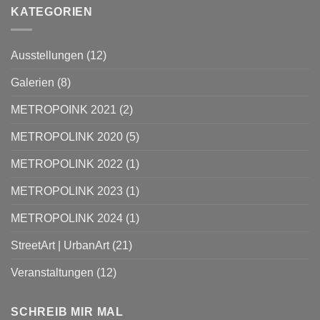
HAMBURG
zu
|
|
METROPOLINK
KATEGORIEN
KÜNSTLICHE
STREETART
#8
INTELLIGENZ
TOUR
–
DURCH
FESTIVAL
HAMBURG-
FÜR
Ausstellungen
(12)
HARBURG
URBANE
KUNST
|
Galerien
(8)
28.07.
–
07.08.2022
METROPOINK 2021
(2)
|
BACK
TO
METROPOLINK 2020
(5)
UTOPIA
METROPOLINK 2022
(1)
METROPOLINK 2023
(1)
METROPOLINK 2024
(1)
StreetArt | UrbanArt
(21)
Veranstaltungen
(12)
SCHREIB MIR MAL