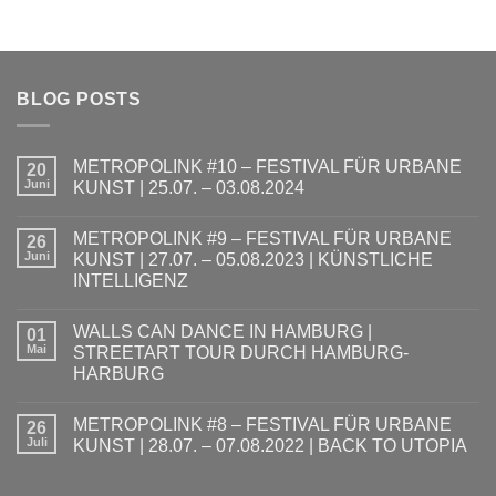
BLOG POSTS
METROPOLINK #10 – FESTIVAL FÜR URBANE
20
Juni
KUNST | 25.07. – 03.08.2024
Keine
Kommentare
METROPOLINK #9 – FESTIVAL FÜR URBANE
zu
26
METROPOLINK
Juni
KUNST | 27.07. – 05.08.2023 | KÜNSTLICHE
#10
INTELLIGENZ
–
FESTIVAL
Keine
FÜR
Kommentare
URBANE
WALLS CAN DANCE IN HAMBURG |
zu
01
KUNST
METROPOLINK
Mai
STREETART TOUR DURCH HAMBURG-
|
#9
25.07.
HARBURG
–
–
FESTIVAL
03.08.2024
Keine
FÜR
Kommentare
URBANE
METROPOLINK #8 – FESTIVAL FÜR URBANE
zu
26
KUNST
WALLS
Juli
KUNST | 28.07. – 07.08.2022 | BACK TO UTOPIA
|
CAN
27.07.
DANCE
Keine
–
IN
Kommentare
05.08.2023