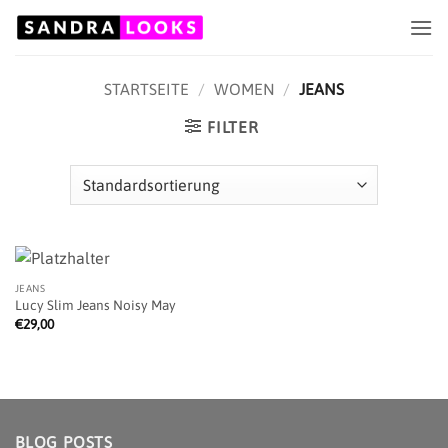
Zum
Inhalt
springen
STARTSEITE
/
WOMEN
/
JEANS
FILTER
JEANS
Lucy Slim Jeans Noisy May
€
29,00
BLOG POSTS