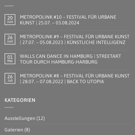
METROPOLINK #10 – FESTIVAL FÜR URBANE
20
Juni
KUNST | 25.07. – 03.08.2024
Keine
Kommentare
METROPOLINK #9 – FESTIVAL FÜR URBANE KUNST
26
zu
METROPOLINK
Juni
| 27.07. – 05.08.2023 | KÜNSTLICHE INTELLIGENZ
#10
–
Keine
FESTIVAL
Kommentare
WALLS CAN DANCE IN HAMBURG | STREETART
01
FÜR
zu
URBANE
METROPOLINK
Mai
TOUR DURCH HAMBURG-HARBURG
KUNST
#9
|
–
Keine
25.07.
FESTIVAL
Kommentare
METROPOLINK #8 – FESTIVAL FÜR URBANE KUNST
26
–
FÜR
zu
03.08.2024
URBANE
WALLS
Juli
| 28.07. – 07.08.2022 | BACK TO UTOPIA
KUNST
CAN
|
DANCE
Keine
27.07.
IN
Kommentare
–
HAMBURG
zu
KATEGORIEN
05.08.2023
|
METROPOLINK
|
STREETART
#8
KÜNSTLICHE
TOUR
–
INTELLIGENZ
DURCH
FESTIVAL
HAMBURG-
FÜR
Ausstellungen
(12)
HARBURG
URBANE
KUNST
|
Galerien
(8)
28.07.
–