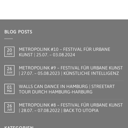
BLOG POSTS
METROPOLINK #10 – FESTIVAL FÜR URBANE
20
Juni
KUNST | 25.07. – 03.08.2024
Keine
Kommentare
METROPOLINK #9 – FESTIVAL FÜR URBANE KUNST
26
zu
METROPOLINK
Juni
| 27.07. – 05.08.2023 | KÜNSTLICHE INTELLIGENZ
#10
–
Keine
FESTIVAL
Kommentare
WALLS CAN DANCE IN HAMBURG | STREETART
01
FÜR
zu
URBANE
METROPOLINK
Mai
TOUR DURCH HAMBURG-HARBURG
KUNST
#9
|
–
Keine
25.07.
FESTIVAL
Kommentare
METROPOLINK #8 – FESTIVAL FÜR URBANE KUNST
26
–
FÜR
zu
03.08.2024
URBANE
WALLS
Juli
| 28.07. – 07.08.2022 | BACK TO UTOPIA
KUNST
CAN
|
DANCE
Keine
27.07.
IN
Kommentare
–
HAMBURG
zu
05.08.2023
|
METROPOLINK