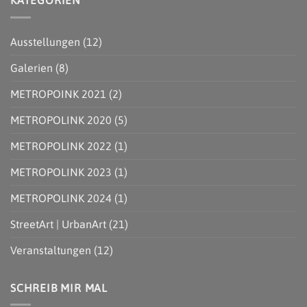
KATEGORIEN
|
STREETART
#8
KÜNSTLICHE
TOUR
–
INTELLIGENZ
DURCH
FESTIVAL
HAMBURG-
FÜR
Ausstellungen
(12)
HARBURG
URBANE
KUNST
|
Galerien
(8)
28.07.
–
07.08.2022
METROPOINK 2021
(2)
|
BACK
TO
METROPOLINK 2020
(5)
UTOPIA
METROPOLINK 2022
(1)
METROPOLINK 2023
(1)
METROPOLINK 2024
(1)
StreetArt | UrbanArt
(21)
Veranstaltungen
(12)
SCHREIB MIR MAL