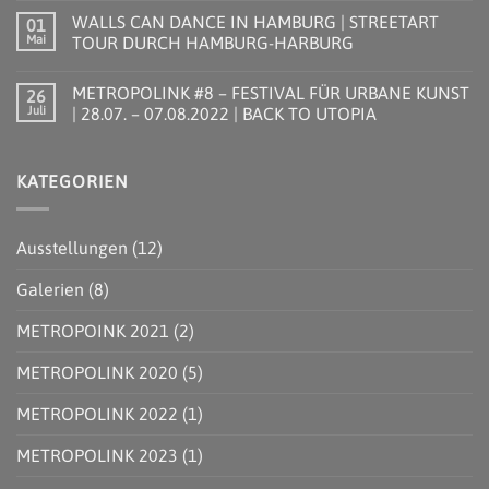
FESTIVAL
Kommentare
WALLS CAN DANCE IN HAMBURG | STREETART
01
FÜR
zu
URBANE
METROPOLINK
Mai
TOUR DURCH HAMBURG-HARBURG
KUNST
#9
|
–
Keine
25.07.
FESTIVAL
Kommentare
METROPOLINK #8 – FESTIVAL FÜR URBANE KUNST
26
–
FÜR
zu
03.08.2024
URBANE
WALLS
Juli
| 28.07. – 07.08.2022 | BACK TO UTOPIA
KUNST
CAN
|
DANCE
Keine
27.07.
IN
Kommentare
–
HAMBURG
zu
KATEGORIEN
05.08.2023
|
METROPOLINK
|
STREETART
#8
KÜNSTLICHE
TOUR
–
INTELLIGENZ
DURCH
FESTIVAL
HAMBURG-
FÜR
Ausstellungen
(12)
HARBURG
URBANE
KUNST
|
Galerien
(8)
28.07.
–
07.08.2022
METROPOINK 2021
(2)
|
BACK
TO
METROPOLINK 2020
(5)
UTOPIA
METROPOLINK 2022
(1)
METROPOLINK 2023
(1)