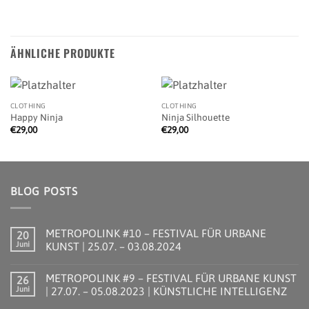
ÄHNLICHE PRODUKTE
CLOTHING
CLOTHING
Happy Ninja
Ninja Silhouette
€
29,00
€
29,00
BLOG POSTS
METROPOLINK #10 – FESTIVAL FÜR URBANE
20
Juni
KUNST | 25.07. – 03.08.2024
Keine
Kommentare
METROPOLINK #9 – FESTIVAL FÜR URBANE KUNST
26
zu
METROPOLINK
Juni
| 27.07. – 05.08.2023 | KÜNSTLICHE INTELLIGENZ
#10
–
Keine